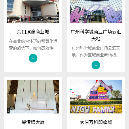
海口滨濂商业城
广州科学城商业广场云汇
天地
在商业综合体迈向智慧化运
营的趋势下，如何高效传递
广州科学城商业广场云汇天
信息、提升顾客体验成为关
地，作为区域商业新地标，
+
键命题。海口滨濂商业城与
近日完成了公共空间智慧化
+
南翼科技携手，成功部署并
升级的重要一步——全面部
应用南翼信息发布系统，为
署南翼信息发布系统。这一
这座一站式商业地标注入了
项目不仅是科技与商业场景
全新的数字化活力。
的深度融合，更是南翼科技
“数字商场解决方案”的又一成
功实践。
粤传媒大厦
太原万科印象城