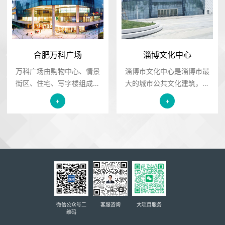
七层，地下三层。
合肥万科广场
淄博文化中心
万科广场由购物中心、情景
淄博市文化中心是淄博市最
街区、住宅、写字楼组成的
大的城市公共文化建筑，也
综合体模式，融购物、休
是山东省乃至全国较大的综
+
+
闲、娱乐、居住、商务办.....
合性公共文化建筑群。淄博
市文化中心建成后，将为市
民提供一个独特的文化休闲
舞台和地域文化交流展示平
台，成为体现淄博历史文化
和现代城市品位的地标性建
筑.....
微信公众号二
客服咨询
大项目服务
维码