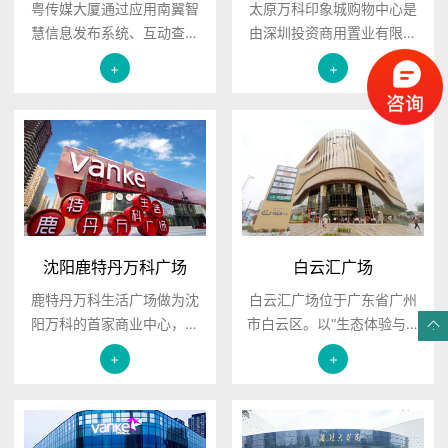
粤传媒大厦通过应用南翼智
太原万科印象城购物中心是
慧信息发布系统、互动查询
由深圳投资商用置业有限公
系统，帮助粤传媒大厦建立
司投资设立的、零售地产开
+
+
一个集中控制、多功能、多
发管理商深圳商置商业咨询
维度的信息管理平台。 服务
管理有限公司在国内建造的
热线：400-0570-898
大型旗舰购物中心，是苏州
首家集购物、休闲、餐饮、
娱乐于一体的一站式大型国
际化购物中心。
沈阳鹿特丹万科广场
白云汇广场
鹿特丹万科生活广场做为沈
白云汇广场位于广东省广州
阳万科的首家商业中心，将
市白云区。以“生态体验与健
为周边居民提供儿童教育、
康教育”为主题，打造集“生态
+
+
儿童娱乐、主题餐饮、休闲
体验、休闲观光、餐饮娱
娱乐、零售多种业态融合的
乐、文化艺术、时尚购物”等
生活配套，鹿特丹万科生活
功能于一体的创新型生态体
广场建筑总面积近5万平，共
验式购物中心。