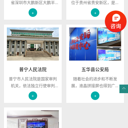
省深圳市大鹏新区大鹏半
位于贵州省贵安新区，是一
岛，隶属中国广核集团管
个特高等级绿色高效灾备数
+
+
辖，是中国大陆第一座大型
据中心，在贵安新区政府的
商用核电站 ，也是大陆首座
统筹领导下按照腾讯的技术
使用国外技术和资金建设的
要求建设，未来将用于存储
核电站。大亚湾核电站的建
腾讯最核心的大数据.....
设和运行.....
普宁人民法院
五华县公安局
普宁市人民法院是国家审判
随着社会的进步和不断发
机关，依法独立行使审判
展，液晶拼接屏也得到广大
权，通过审判活动惩办一切
用户的肯定和好评，大屏幕
+
+
犯罪分子，裁决民商事纠
显示系统已经成为多媒体会
纷，调节行政法律关系，依
议室设备的主流，.....
法维护社会主义法律和社会
秩序，保护国家、集体、公
民和其他组织的合法财产，