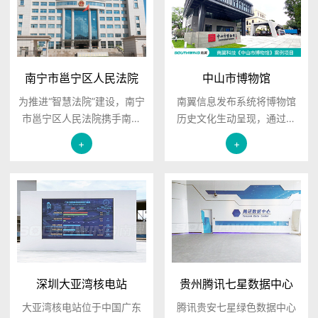
南宁市邕宁区人民法院
中山市博物馆
为推进“智慧法院”建设，南宁
南翼信息发布系统将博物馆
市邕宁区人民法院携手南翼
历史文化生动呈现，通过智
科技，在诉讼服务中心全面
能终端实现统一管理，满足
+
+
部署南翼智慧政务排队叫号
群众观馆体验。
系统。
深圳大亚湾核电站
贵州腾讯七星数据中心
大亚湾核电站位于中国广东
腾讯贵安七星绿色数据中心