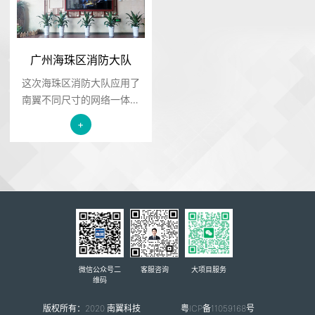
保护公民的人身权利、民主
权利和其他权利，保障社会
主义市场经济的发展和社会
广州海珠区消防大队
的稳定。
​这次海珠区消防大队应用了
南翼不同尺寸的网络一体机
和互动一体机，这些一体机
+
可以传播多种媒体信息，如
文字、声音、图像等信息，
使得无.....
微信公众号二
客服咨询
大项目服务
维码
版权所有：2020 南翼科技
粤ICP备11059168号